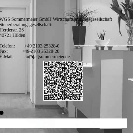
WGS Sommermeier GmbH Wirtschaftsprüfungsgesellschaft
Steuerberatungsgesellschaft
Herderstr. 26
40721 Hilden
Telefon: +49 2103 25328-0
Fax: +49 2103 25328-20
E-Mail: info[at]sommermeier.de