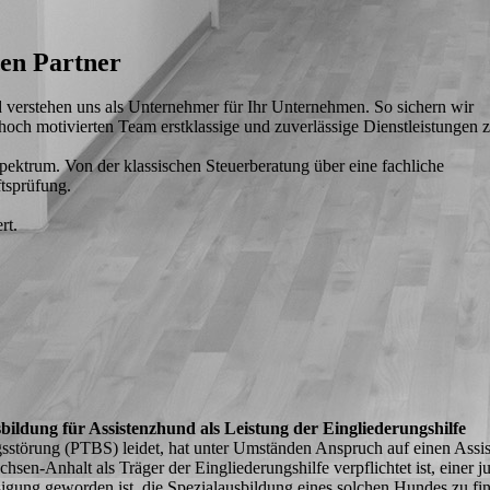
ten Partner
d verstehen uns als Unternehmer für Ihr Unternehmen. So sichern wir
och motivierten Team erstklassige und zuverlässige Dienstleistungen 
spektrum. Von der klassischen Steuerberatung über eine fachliche
ftsprüfung.
rt.
ildung für Assistenzhund als Leistung der Eingliederungshilfe
sstörung (
PTBS
) leidet, hat unter Umständen Anspruch auf einen Assi
sen-Anhalt als Träger der Eingliederungshilfe verpflichtet ist, einer 
sigung geworden ist, die Spezialausbildung eines solchen Hundes zu f