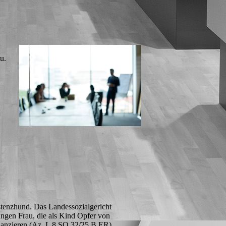
zu.
stenzhund. Das Landessozialgericht
jungen Frau, die als Kind Opfer von
inanzieren (Az. L 8 SO 32/25 B ER).