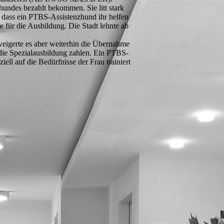
zhundes bezahlt bekommen. Sie litt stark
 dass ein
PTBS
-Assistenzhund ihr helfen
 für die Ausbildung. Die Stadt lehnte ab
weigerte es aber weiterhin die Übernahme
die Spezialausbildung zahlen. Ein
PTBS
-
ell auf die Bedürfnisse der Frau trainiert
Auswärtige Beratungsstelle Berlin
Zweigniederlassung
Warschauer Str. 66
10243 Berlin