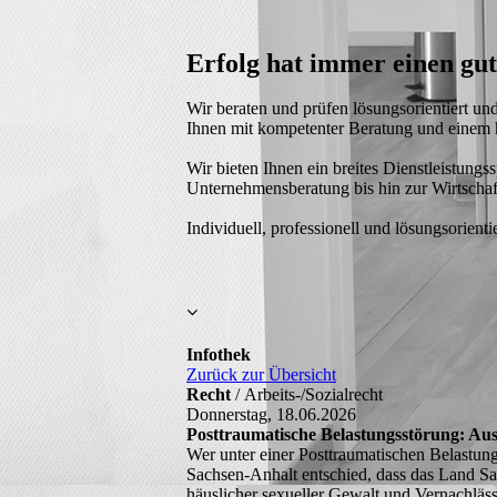
Erfolg hat immer einen gu
Wir beraten und prüfen lösungsorientiert un
Ihnen mit kompetenter Beratung und einem h
Wir bieten Ihnen ein breites Dienstleistungs
Unternehmensberatung bis hin zur Wirtscha
Individuell, professionell und lösungsorientie
Infothek
Zurück zur Übersicht
Recht
/ Arbeits-/Sozialrecht
Donnerstag, 18.06.2026
Posttraumatische Belastungsstörung: Ausb
Wer unter einer Posttraumatischen Belastung
Sachsen-Anhalt entschied, dass das Land Sach
häuslicher sexueller Gewalt und Vernachläs